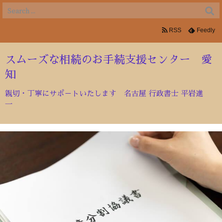
RSS
Feedly
スムーズな相続のお手続支援センター 愛
知
親切・丁寧にサポ－トいたします 名古屋 行政書士 平岩進
一