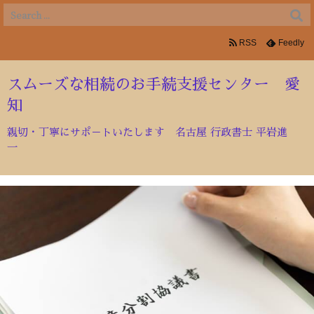
RSS
Feedly
スムーズな相続のお手続支援センター 愛
知
親切・丁寧にサポ－トいたします 名古屋 行政書士 平岩進
一