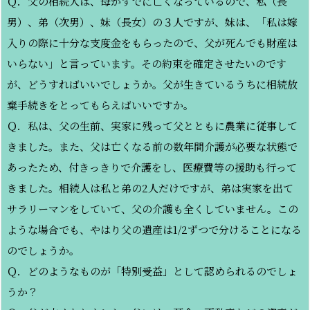
Ｑ．父の相続人は、母がすでに亡くなっているので、私（長
男）、弟（次男）、妹（長女）の３人ですが、妹は、「私は嫁
入りの際に十分な支度金をもらったので、父が死んでも財産は
いらない」と言っています。その約束を確定させたいのです
が、どうすればいいでしょうか。父が生きているうちに相続放
棄手続きをとってもらえばいいですか。
Ｑ．私は、父の生前、実家に残って父とともに農業に従事して
きました。また、父は亡くなる前の数年間介護が必要な状態で
あったため、付きっきりで介護をし、医療費等の援助も行って
きました。相続人は私と弟の2人だけですが、弟は実家を出て
サラリーマンをしていて、父の介護も全くしていません。この
ような場合でも、やはり父の遺産は1/2ずつで分けることになる
のでしょうか。
Ｑ．どのようなものが「特別受益」として認められるのでしょ
うか？