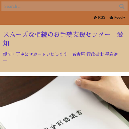
RSS
Feedly
スムーズな相続のお手続支援センター 愛
知
親切・丁寧にサポ－トいたします 名古屋 行政書士 平岩進
一